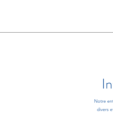
Accueil
À 
In
Notre ent
divers 