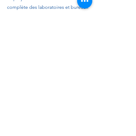
complète des laboratoires et bureaux
du niveau 5, aile D, bâtiment U
(campus Solbosch). Les travaux
comprennent la démolition des
aménagements existants, la
reconstruction intérieure (cloisons,
plafonds, sols, mobilier fixe,
équipements de laboratoire), le
renouvellement des installations
techniques (électricité, HVAC,
sanitaires, data, contrôle d’accès) ainsi
que la pose de protections solaires et
signalisation.